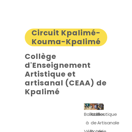
Circuit Kpalimé-
Kouma-Kpalimé
Collège
d'Enseignement
Artistique et
artisanal (CEAA) de
Kpalimé
Ballade
Atelier
Boutique
à
de
Artisanale
Vélo
Poterie
de