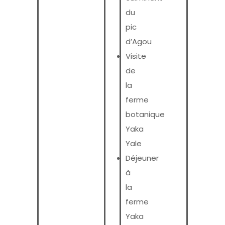
du
pic
d’Agou
Visite
de
la
ferme
botanique
Yaka
Yale
Déjeuner
à
la
ferme
Yaka