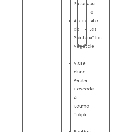
Poterie
sur
le
Atelier
site
de
Les
Peinture
Vélos
Végétale
Visite
d’une
Petite
Cascade
à
Kouma
Tokpli
Boutique